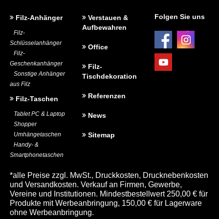
BEDRUCKUNG UND WERBEANBRINGUNG
Folgen Sie uns
Filz-Anhänger
Verstauen &
Aufbewahren
Filz-
Schlüsselanhänger
Office
Filz-
Geschenkanhänger
Filz-
Sonstige Anhänger
Tischdekoration
aus Filz
Referenzen
Filz-Taschen
Tablet PC & Laptop
News
Shopper
Umhängetaschen
Sitemap
Handy- &
Smartphonetaschen
*alle Preise zzgl. MwSt., Druckkosten, Drucknebenkosten
und Versandkosten. Verkauf an Firmen, Gewerbe,
Vereine und Institutionen. Mindestbestellwert 250,00 € für
Produkte mit Werbeanbringung, 150,00 € für Lagerware
ohne Werbeanbringung.