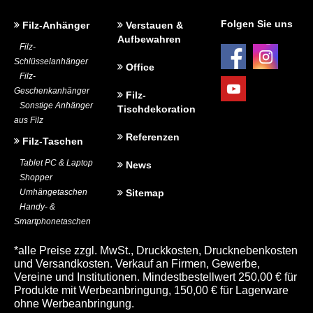
BEDRUCKUNG UND WERBEANBRINGUNG
Folgen Sie uns
Filz-Anhänger
Verstauen &
Aufbewahren
Filz-
Schlüsselanhänger
Office
Filz-
Geschenkanhänger
Filz-
Sonstige Anhänger
Tischdekoration
aus Filz
Referenzen
Filz-Taschen
Tablet PC & Laptop
News
Shopper
Umhängetaschen
Sitemap
Handy- &
Smartphonetaschen
*alle Preise zzgl. MwSt., Druckkosten, Drucknebenkosten
und Versandkosten. Verkauf an Firmen, Gewerbe,
Vereine und Institutionen. Mindestbestellwert 250,00 € für
Produkte mit Werbeanbringung, 150,00 € für Lagerware
ohne Werbeanbringung.