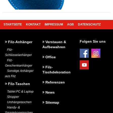
STARTSEITE
KONTAKT
IMPRESSUM
AGB
DATENSCHUTZ
BEDRUCKUNG UND WERBEANBRINGUNG
Folgen Sie uns
Filz-Anhänger
Verstauen &
Aufbewahren
Filz-
Schlüsselanhänger
Office
Filz-
Geschenkanhänger
Filz-
Sonstige Anhänger
Tischdekoration
aus Filz
Referenzen
Filz-Taschen
Tablet PC & Laptop
News
Shopper
Umhängetaschen
Sitemap
Handy- &
Smartphonetaschen