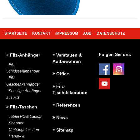
STARTSEITE
KONTAKT
IMPRESSUM
AGB
DATENSCHUTZ
BEDRUCKUNG UND WERBEANBRINGUNG
Folgen Sie uns
Filz-Anhänger
Verstauen &
Aufbewahren
Filz-
Schlüsselanhänger
Office
Filz-
Geschenkanhänger
Filz-
Sonstige Anhänger
Tischdekoration
aus Filz
Referenzen
Filz-Taschen
Tablet PC & Laptop
News
Shopper
Umhängetaschen
Sitemap
Handy- &