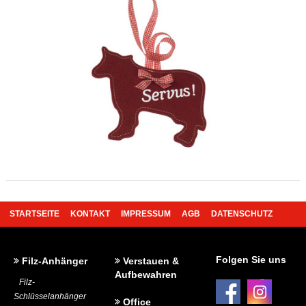
STARTSEITE
KONTAKT
IMPRESSUM
AGB
DATENSCHUTZ
BEDRUCKUNG UND WERBEANBRINGUNG
Folgen Sie uns
Filz-Anhänger
Verstauen &
Aufbewahren
Filz-
Schlüsselanhänger
Office